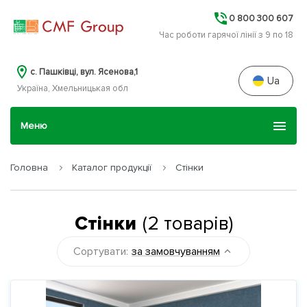
0 800 300 607
Час роботи гарячої лінії з 9 по 18
c. Пашківці, вул. Ясенова,1
Ua
Україна, Хмельницькая обл
Меню
Головна
Каталог продукції
Стінки
Головна
Про нас
Стінки
(
2
товарів
)
Сортувати:
за замовчуванням
Каталог продукції
Гарантія та сервіс