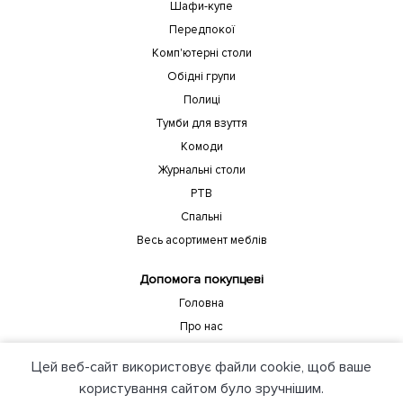
Шафи-купе
Передпокої
Комп'ютерні столи
Обідні групи
Полиці
Тумби для взуття
Комоди
Журнальні столи
РТВ
Спальні
Весь асортимент меблів
Допомога покупцеві
Головна
Про нас
Цей веб-сайт використовує файли cookie, щоб ваше
Наша адреса
користування сайтом було зручнішим.
Хмельницька обл., Старокостянтинівський р-н,